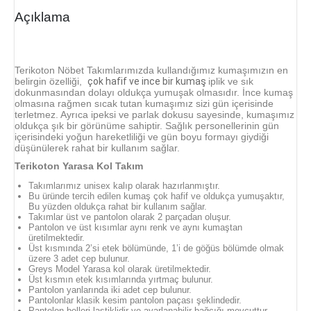
Açıklama
Terikoton Nöbet Takımlarımızda kullandığımız kumaşımızın en
belirgin özelliği,
çok hafif ve ince bir kumaş
iplik ve sık
dokunmasından dolayı oldukça yumuşak olmasıdır. İnce kumaş
olmasına rağmen sıcak tutan kumaşımız sizi gün içerisinde
terletmez. Ayrıca ipeksi ve parlak dokusu sayesinde, kumaşımız
oldukça şık bir görünüme sahiptir. Sağlık personellerinin gün
içerisindeki yoğun hareketliliği ve gün boyu formayı giydiği
düşünülerek rahat bir kullanım sağlar
.
Terikoton Yarasa Kol Takım
Takımlarımız unisex kalıp olarak hazırlanmıştır.
Bu üründe tercih edilen kumaş çok hafif ve oldukça yumuşaktır,
Bu yüzden oldukça rahat bir kullanım sağlar.
Takımlar üst ve pantolon olarak 2 parçadan oluşur.
Pantolon ve üst kısımlar aynı renk ve aynı kumaştan
üretilmektedir.
Üst kısmında 2’si etek bölümünde, 1’i de göğüs bölümde olmak
üzere 3 adet cep bulunur.
Greys Model Yarasa kol olarak üretilmektedir.
Üst kısmın etek kısımlarında yırtmaç bulunur.
Pantolon yanlarında iki adet cep bulunur.
Pantolonlar klasik kesim pantolon paçası şeklindedir.
Pantolon belleri lastiklidir ve ayarlanabilir bağcığı mevcuttur