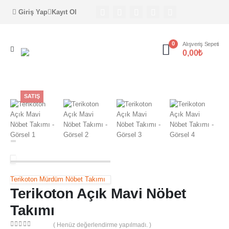
Giriş Yap
Kayıt Ol
0
Alışveriş Sepeti
0,00
₺
SATIŞ
Terikoton Mürdüm Nöbet Takımı
Terikoton Açık Mavi Nöbet
Takımı
( Henüz değerlendirme yapılmadı. )