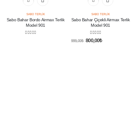
ürünün
birden
SABO TERLIK
SABO TERLIK
fazla
Sabo Bahar Bordo Airmax Terlik
Sabo Bahar Çiçekli Airmax Terlik
varyasyonu
Model 901
Model 901
var.
Seçenekler
0
5 üzerinden
0
5 üzerinden
Orijinal
Şu
ürün
800,00
₺
999,00
₺
fiyat:
andaki
sayfasından
999,00₺.
fiyat:
seçilebilir
800,00₺.