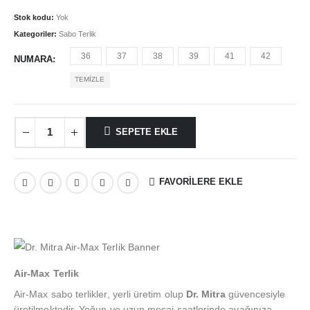
fiyat:
andaki
999,00₺.
fiyat:
Stok kodu:
Yok
800,00₺.
Kategoriler:
Sabo Terlik
36
37
38
39
41
42
NUMARA
TEMIZLE
SEPETE EKLE
FAVORILERE EKLE
Air-Max Terlik
Air-Max sabo terlikler, yerli üretim olup
Dr. Mitra
güvencesiyle
üretilmektedir. Yoğun ve uzun mesai saatlerinde ayağınıza