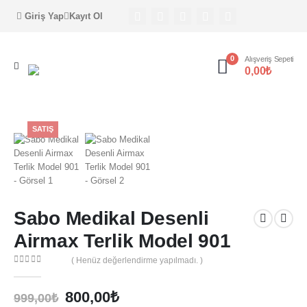
Giriş Yap
Kayıt Ol
0
Alışveriş Sepeti
0,00
₺
SATIŞ
Sabo Medikal Desenli
Airmax Terlik Model 901
( Henüz değerlendirme yapılmadı. )
0
out of 5
Orijinal
Şu
800,00
₺
999,00
₺